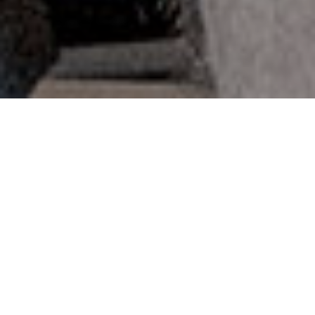
Consectetuer adipiscing elit
Lorem ipsum dolor sit amet consectetur
adipisicing elit. Blanditiis accusamus
perferendis libero accusantium nisi.